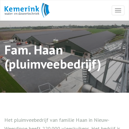
Togg
navi
Fam. Haan
(pluimveebedrijf)
Het pluimveebedrijf van familie Haan in Nieuw-
Weerdinge heeft 220.000 vleeskuikens. Het bedrijf is