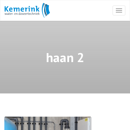
Togg
navi
haan 2