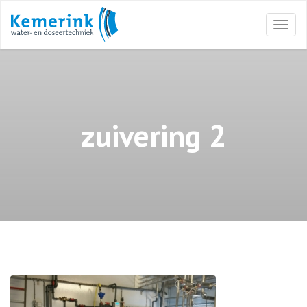
Togg
navi
zuivering 2